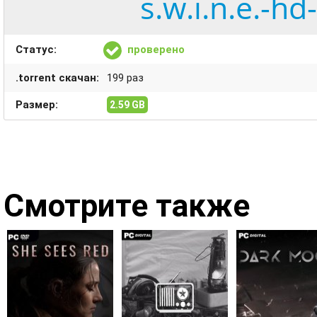
s.w.i.n.e.-h
Статус:
проверено
.torrent скачан:
199 раз
Размер:
2.59 GB
Смотрите также