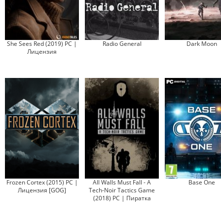
She Sees Red (2019) PC |
Radio General
Dark Moon
Лицензия
Frozen Cortex (2015) PC |
All Walls Must Fall - A
Base One
Лицензия [GOG]
Tech-Noir Tactics Game
(2018) PC | Пиратка