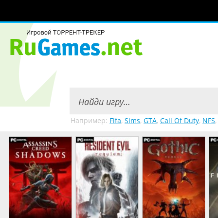
Например:
Fifa
,
Sims
,
GTA
,
Call Of Duty
,
NFS