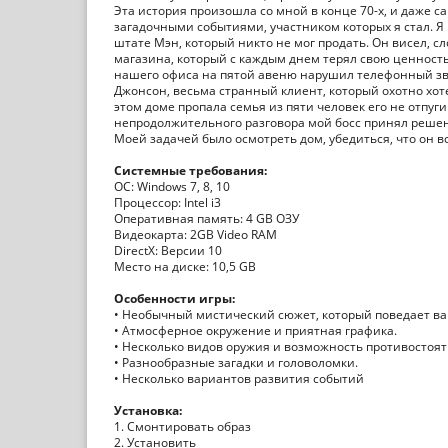
Эта история произошла со мной в конце 70-х, и даже 
загадочными событиями, участником которых я стал. Я
штате Мэн, который никто не мог продать. Он висел, 
магазина, который с каждым днем терял свою ценность 
нашего офиса на пятой авеню нарушил телефонный зв
Джонсон, весьма странный клиент, который охотно хоте
этом доме пропала семья из пяти человек его не отпуг
непродолжительного разговора мой босс принял решен
Моей задачей было осмотреть дом, убедиться, что он в
Системные требования:
ОС: Windows 7, 8, 10
Процессор: Intel i3
Оперативная память: 4 GB ОЗУ
Видеокарта: 2GB Video RAM
DirectX: Версии 10
Место на диске: 10,5 GB
Особенности игры:
• Необычный мистический сюжет, который поведает ва
• Атмосферное окружение и приятная графика.
• Несколько видов оружия и возможность противостоят
• Разнообразные загадки и головоломки.
• Несколько вариантов развития событий
Установка:
1. Смонтировать образ
2. Установить