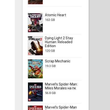
Atomic Heart
163 GB
Dying Light 2 Stay
Human: Reloaded
Edition
120 GB
Scrap Mechanic
19.3 GB
Marvel’s Spider-Man:
Miles Morales на пк
56.8 GB
Marvel’s Spider-Man