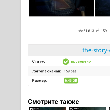
61 813
159
the-story
Статус:
проверено
.torrent скачан:
159 раз
Размер:
6.45 GB
Смотрите также