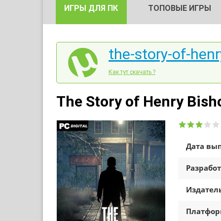
ИГРЫ ДЛЯ ПК
ТОПОВЫЕ ИГРЫ
the-story-of-henr
Как тут скачать ?
The Story of Henry Bish
Дата вып
Разработ
Издатель
Платфо