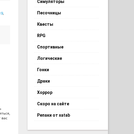
Симуляторы
19
,
Песочницы
Квесты
RPG
Спортивные
Логические
Гонки
Драки
Хоррор
Скоро на сайте
ь
яться,
Репаки от xatab
 вас