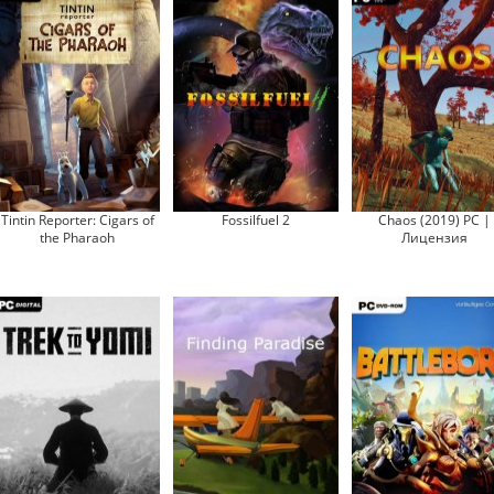
Tintin Reporter: Cigars of
Fossilfuel 2
Chaos (2019) PC |
the Pharaoh
Лицензия