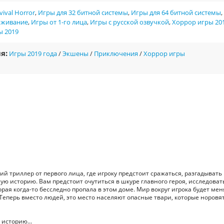
vival Horror
,
Игры для 32 битной системы
,
Игры для 64 битной системы
,
ыживание
,
Игры от 1-го лица
,
Игры с русской озвучкой
,
Хоррор игры 20
ы 2019
я:
Игры 2019 года
/
Экшены
/
Приключения
/
Хоррор игры
ский триллер от первого лица, где игроку предстоит сражаться, разгадывать
ую историю. Вам предстоит очутиться в шкуре главного героя, исследоват
рая когда-то бесследно пропала в этом доме. Мир вокруг игрока будет мен
Теперь вместо людей, это место населяют опасные твари, которые норовят
историю...