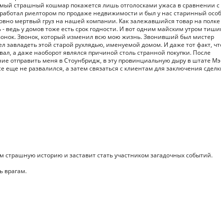
самый страшный кошмар покажется лишь отголосками ужаса в сравнении с
 работал риелтором по продаже недвижимости и был у нас старинный особ
словно мертвый груз на нашей компании. Как залежавшийся товар на полке
- ведь у домов тоже есть срок годности. И вот одним майским утром тиши
онок. Звонок, который изменил всю мою жизнь. Звонивший был мистер
л завладеть этой старой рухлядью, именуемой домом. И даже тот факт, чт
ивал, а даже наоборот являлся причиной столь странной покупки. После
ие отправить меня в Стоунбридж, в эту провинциальную дыру в штате Мэ
се еще не развалился, а затем связаться с клиентам для заключения сделк
м страшную историю и заставит стать участником загадочных событий.
ь врагам.