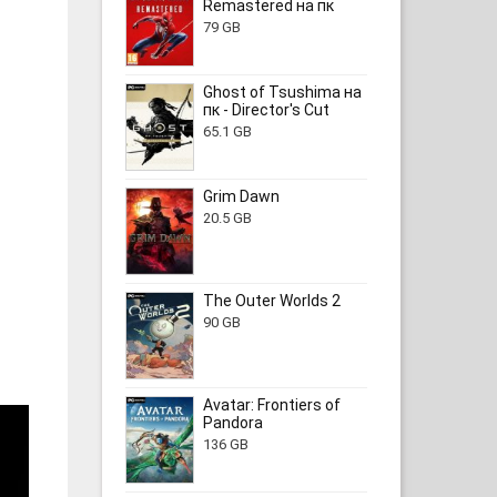
Remastered на пк
79 GB
Ghost of Tsushima на
пк - Director's Cut
65.1 GB
Grim Dawn
20.5 GB
The Outer Worlds 2
90 GB
Avatar: Frontiers of
Pandora
136 GB