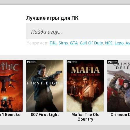
Лучшие игры для ПК
Например:
Fifa
,
Sims
,
GTA
,
Call Of Duty
,
NFS
,
Lego
,
As
c 1 Remake
007 First Light
Mafia: The Old
Crimson 
Country