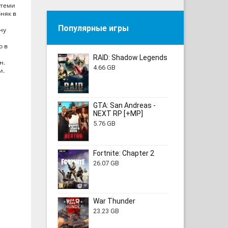
 теми
няк в
Популярные игры
ну
о в
RAID: Shadow Legends
н.
4.66 GB
и.
GTA: San Andreas -
NEXT RP [+MP]
5.76 GB
Fortnite: Chapter 2
26.07 GB
War Thunder
23.23 GB