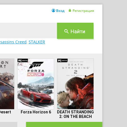
Вход
Регистрация
sassins Creed
,
STALKER
Desert
Forza Horizon 6
DEATH STRANDING
2: ON THE BEACH