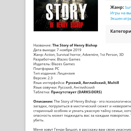
Жанр:
Sur
Игры на в
Экшен игр
Категори
Название:
The Story of Henry Bishop
Дата выхода: 7 ноября 2019
Жанр: Action, Survival horror, Adventire, 1st Person, 3D
Разработчик: Blazes Games
Издатель: Blazes Games
Платформа: PC
Тип издания: Лицензия
Версия: 2.3
Язык интерфейса:
Русский, Английский, Multi8
Язык озвучки: Русский, Английский
Таблетка:
Присутствует (DARKSiDERS)
Описание:
The Story of Henry Bishop - это психологиче
загадки, погрузиться в мистический сюжет и невероятн
старинный особняк и узнать ужасную тайну семьи, кото
опасность может поджидать вас за каждым поворотом. 
убить.
Меня зовут Генри Бишоп, я расскажу вам свою ужасную 