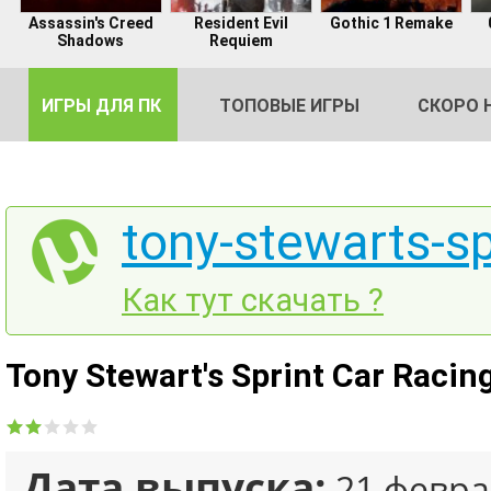
Assassin's Creed
Resident Evil
Gothic 1 Remake
Shadows
Requiem
ИГРЫ ДЛЯ ПК
ТОПОВЫЕ ИГРЫ
СКОРО 
tony-stewarts-sp
DE
Как тут скачать ?
2
Tony Stewart's Sprint Car Racin
Дата выпуска:
21 февра