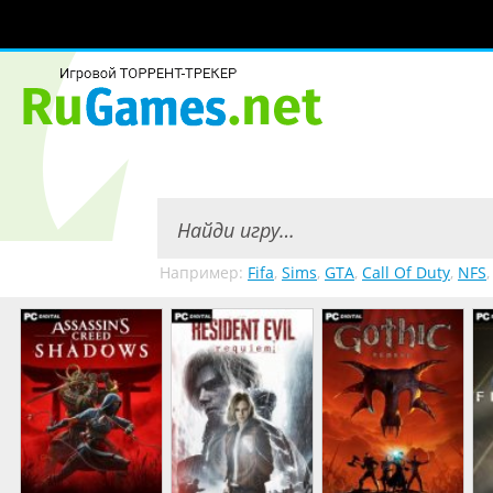
Например:
Fifa
,
Sims
,
GTA
,
Call Of Duty
,
NFS