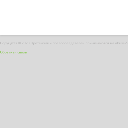
Copyrights © 2023 Претензиии правообладателей принимаются на abuse2
Обратная связь