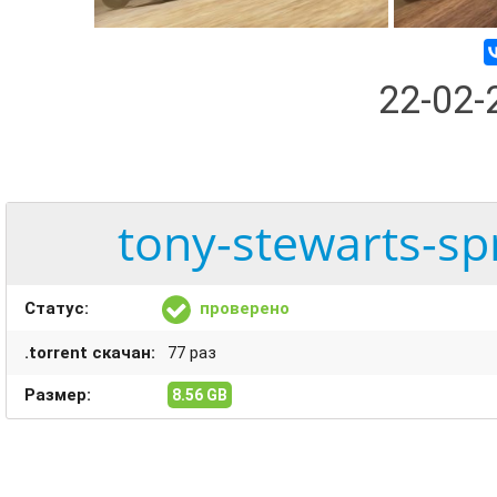
22-02
tony-stewarts-spr
Статус:
проверено
.torrent скачан:
77 раз
Размер:
8.56 GB