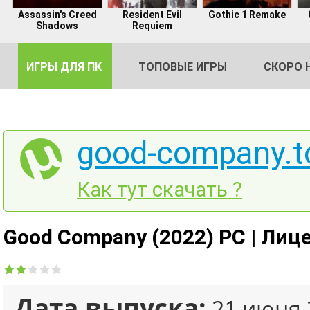
Assassin's Creed
Resident Evil
Gothic 1 Remake
Shadows
Requiem
ИГРЫ ДЛЯ ПК
ТОПОВЫЕ ИГРЫ
СКОРО 
good-company.t
DE
Как тут скачать ?
2
Good Company (2022) PC | Лиц
Дата выпуска:
21 июня 