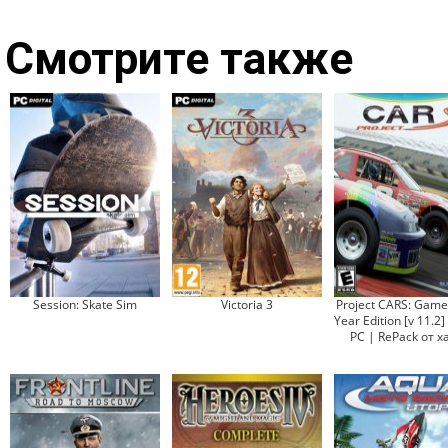
Смотрите также
Session: Skate Sim
Victoria 3
Project CARS: Game 
Year Edition [v 11.2]
PC | RePack от x