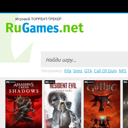
Например:
Fifa
,
Sims
,
GTA
,
Call Of Duty
,
NFS