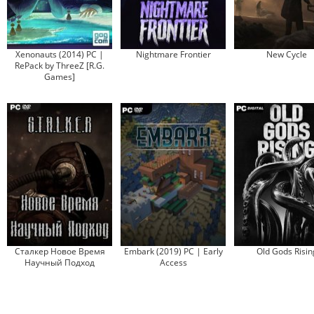
Xenonauts (2014) PC |
Nightmare Frontier
New Cycle
RePack by ThreeZ [R.G.
Games]
Сталкер Новое Время
Embark (2019) PC | Early
Old Gods Risin
Научный Подход
Access