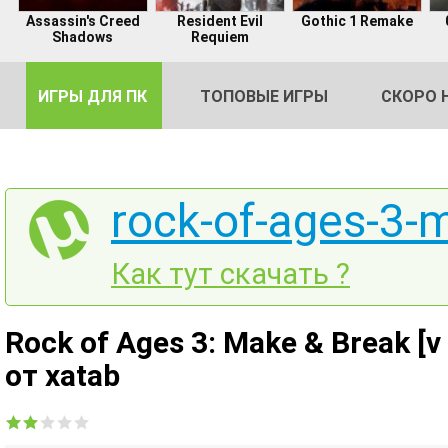
Assassin's Creed
Resident Evil
Gothic 1 Remake
Shadows
Requiem
ИГРЫ ДЛЯ ПК
ТОПОВЫЕ ИГРЫ
СКОРО 
rock-of-ages-3-
DE
Как тут скачать ?
2
Rock of Ages 3: Make & Break [v
от xatab