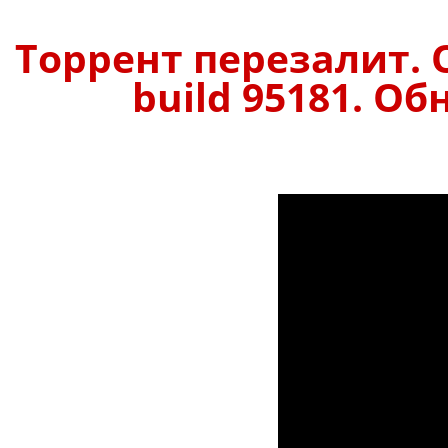
Торрент перезалит. 
build 95181. Об