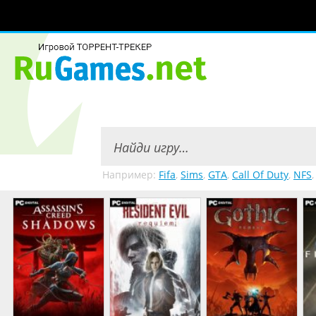
Например:
Fifa
,
Sims
,
GTA
,
Call Of Duty
,
NFS