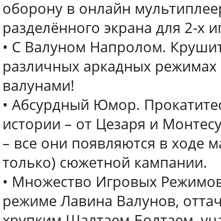
оборону в онлайн мультиплеер
разделённого экрана для 2-х и
• С Валуном Напролом. Крушит
различных аркадных режимах 
валунами!
• Абсурдный Юмор. Прокатите
истории – от Цезаря и Монтес
– все они появляются в ходе 
только) сюжетной кампании.
• Множество Игровых Режимов
режиме Лавина Валунов, оттач
хрупким Шалтаем-Болтаем, уча