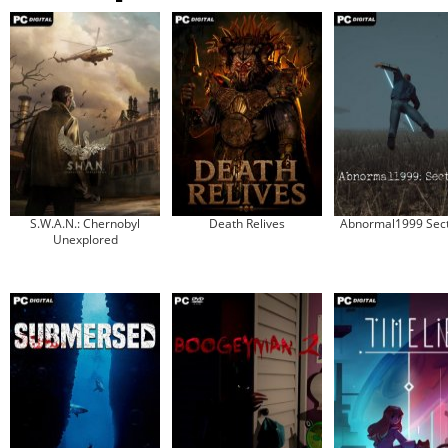
S.W.A.N.: Chernobyl
Death Relives
Abnormal1999 Sect
Unexplored