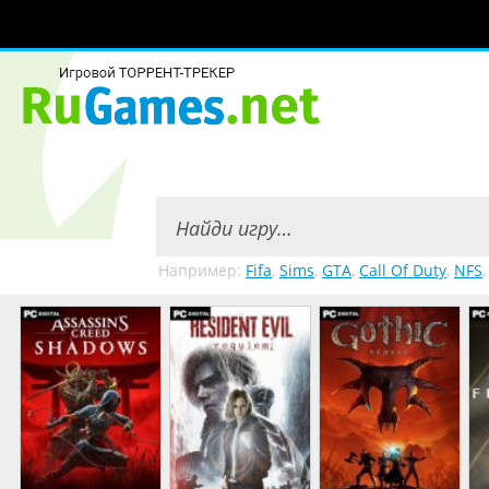
Например:
Fifa
,
Sims
,
GTA
,
Call Of Duty
,
NFS