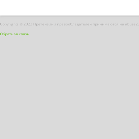
Copyrights © 2023 Претензиии правообладателей принимаются на abuse2
Обратная связь