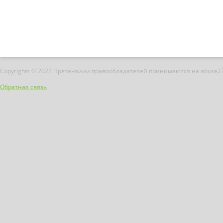
Copyrights © 2023 Претензиии правообладателей принимаются на abuse2
Обратная связь