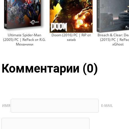
Ultimate Spider-Man
Doom (2016) PC | RiP от
Breach & Clear: De
(2005) PC | RePack от R.G.
xatab
(2015) PC | RePac
Механики
xGhost
Комментарии (0)
ИМЯ
E-MAIL