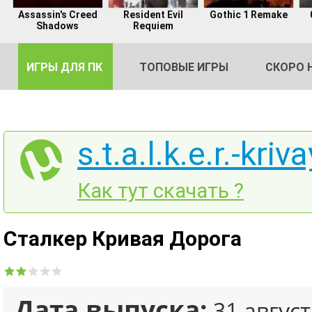
Assassin's Creed
Resident Evil
Gothic 1 Remake
Shadows
Requiem
ИГРЫ ДЛЯ ПК
ТОПОВЫЕ ИГРЫ
СКОРО 
s.t.a.l.k.e.r.-kri
DE
Как тут скачать ?
2
Сталкер Кривая Дорога
Дата выпуска:
31 август