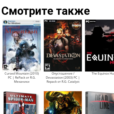
Смотрите также
Cursed Mountain (2010)
Опустошение /
The Equinox Hu
PC | RePack от R.G.
Devastation (2003) PC |
Механики
Repack от R.G. Catalyst