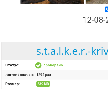
12-08
s.t.a.l.k.e.r.-k
Статус:
проверено
.torrent скачан:
1294 раз
Размер:
839 MB