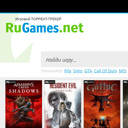
Например:
Fifa
,
Sims
,
GTA
,
Call Of Duty
,
NFS