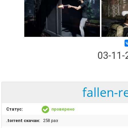
03-11
fallen-r
Статус:
проверено
.torrent скачан:
258 раз