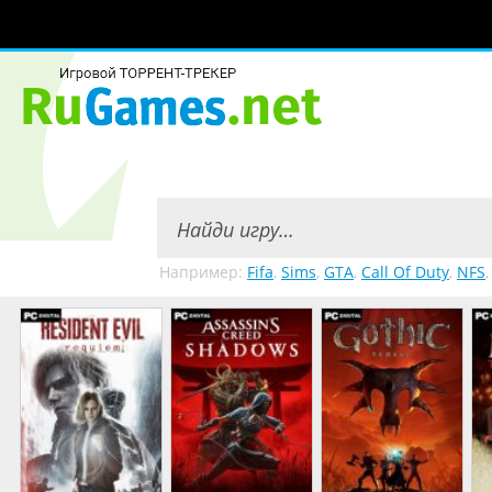
Например:
Fifa
,
Sims
,
GTA
,
Call Of Duty
,
NFS