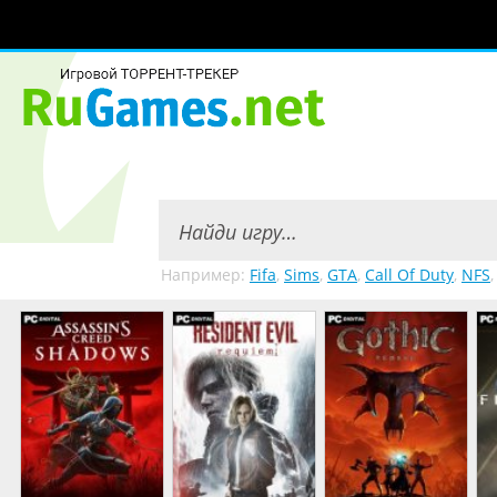
Например:
Fifa
,
Sims
,
GTA
,
Call Of Duty
,
NFS