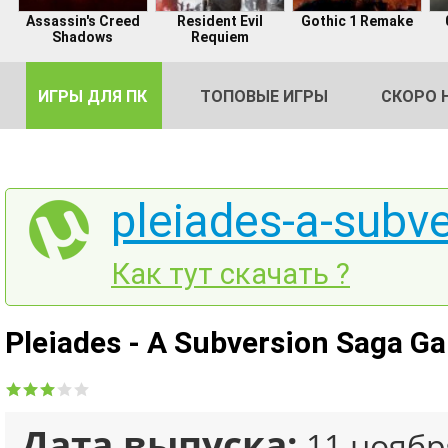
Assassin's Creed
Resident Evil
Gothic 1 Remake
Shadows
Requiem
ИГРЫ ДЛЯ ПК
ТОПОВЫЕ ИГРЫ
СКОРО 
pleiades-a-subv
DE
Как тут скачать ?
2
Pleiades - A Subversion Saga G
Дата выпуска:
11 ноябр