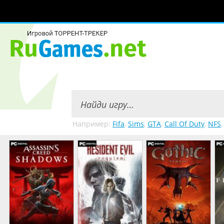
Например:
Fifa
,
Sims
,
GTA
,
Call Of Duty
,
NFS