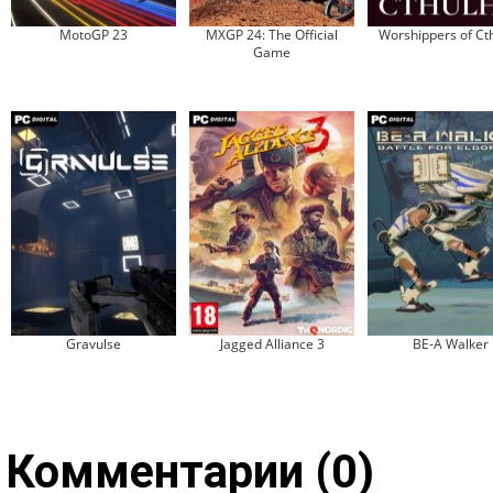
MotoGP 23
MXGP 24: The Official
Worshippers of Ct
Game
Gravulse
Jagged Alliance 3
BE-A Walker
Комментарии (0)