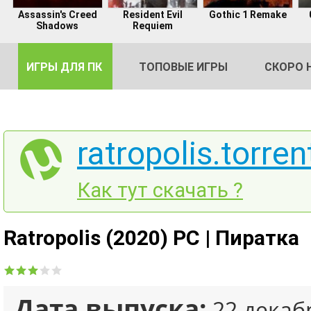
Assassin's Creed
Resident Evil
Gothic 1 Remake
Shadows
Requiem
ИГРЫ ДЛЯ ПК
ТОПОВЫЕ ИГРЫ
СКОРО 
ratropolis.torren
DE
Как тут скачать ?
2
Ratropolis (2020) PC | Пиратка
Дата выпуска:
22 декаб