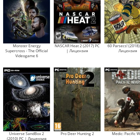
Monster Energy
NASCAR Heat 2 (2017) PC
60 Parsecs! (2018)
Supercross - The Official
| Лицензия
Лицензия
Videogame 6
Universe SandBox 2
Pro Deer Hunting 2
Medic: Pacific 
(2010) PC | Лицензия