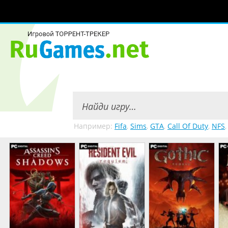
Например:
Fifa
,
Sims
,
GTA
,
Call Of Duty
,
NFS