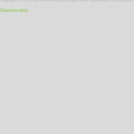
Copyrights © 2023 Претензиии правообладателей принимаются на abuse2
Обратная связь