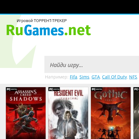
Например:
Fifa
,
Sims
,
GTA
,
Call Of Duty
,
NFS