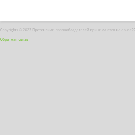
Copyrights © 2023 Претензиии правообладателей принимаются на abuse2
Обратная связь