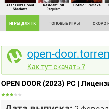
Assassin's Creed
Resident Evil
Gothic 1 Remake
Shadows
Requiem
ИГРЫ ДЛЯ ПК
ТОПОВЫЕ ИГРЫ
СКОРО 
open-door.torren
DE
Как тут скачать ?
2
OPEN DOOR (2023) PC | Лиценз
Дата выпуска:
2 феврал