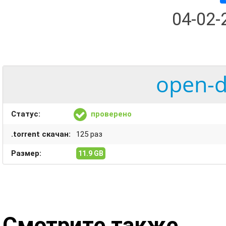
04-02
open-d
Статус:
проверено
.torrent скачан:
125 раз
Размер:
11.9 GB
Смотрите также