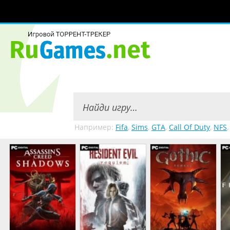
Например:
Fifa
,
Sims
,
GTA
,
Call Of Duty
,
NFS