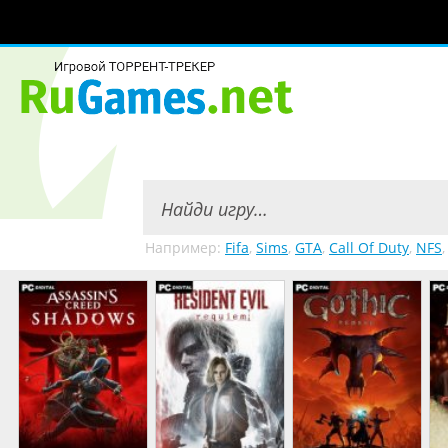
Например:
Fifa
,
Sims
,
GTA
,
Call Of Duty
,
NFS