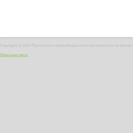
Copyrights © 2023 Претензиии правообладателей принимаются на abuse2
Обратная связь