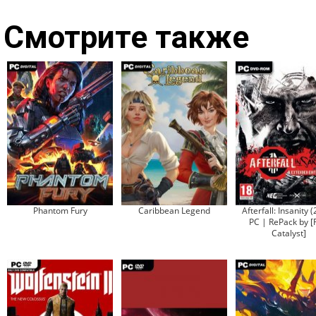
Смотрите также
Phantom Fury
Caribbean Legend
Afterfall: Insanity 
PC | RePack by [
Catalyst]