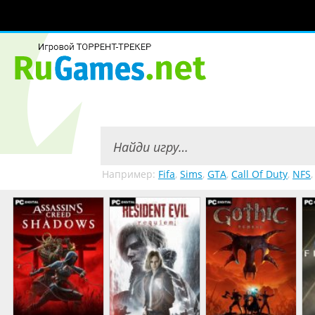
Например:
Fifa
,
Sims
,
GTA
,
Call Of Duty
,
NFS