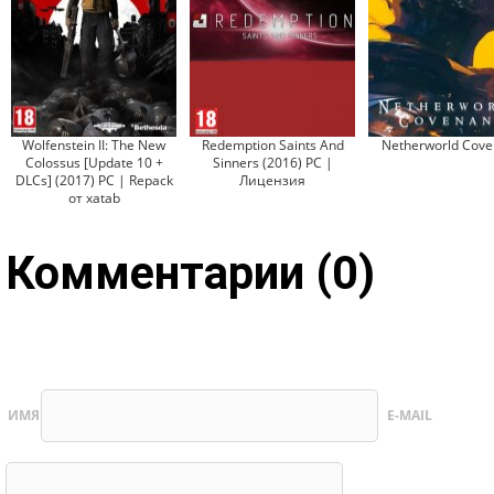
Wolfenstein II: The New
Redemption Saints And
Netherworld Cove
Colossus [Update 10 +
Sinners (2016) PC |
DLCs] (2017) PC | Repack
Лицензия
от xatab
Комментарии (0)
ИМЯ
E-MAIL