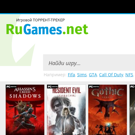
Например:
Fifa
,
Sims
,
GTA
,
Call Of Duty
,
NFS