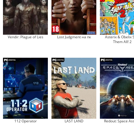
Vendir: Plague of Lies
Lost Judgment на пк
Asterix & Obelix 
Them All! 2
112 Operator
LAST LAND
Redout: Space Ass