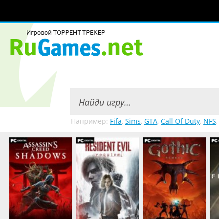
Например:
Fifa
,
Sims
,
GTA
,
Call Of Duty
,
NFS