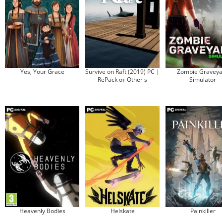
Yes, Your Grace
Survive on Raft (2019) PC |
Zombie Graveya
RePack от Other s
Simulator
Heavenly Bodies
Helskate
Painkiller