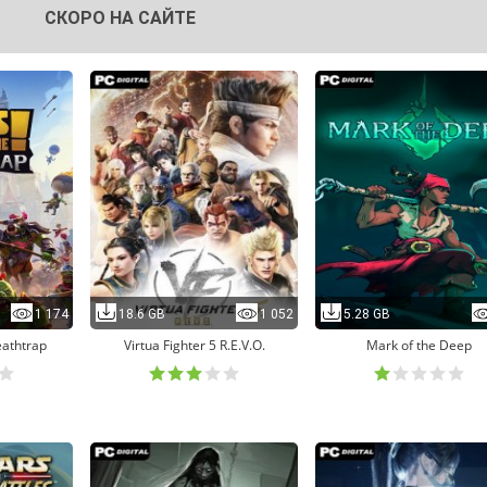
СКОРО НА САЙТЕ
1 174
18.6 GB
1 052
5.28 GB
eathtrap
Virtua Fighter 5 R.E.V.O.
Mark of the Deep