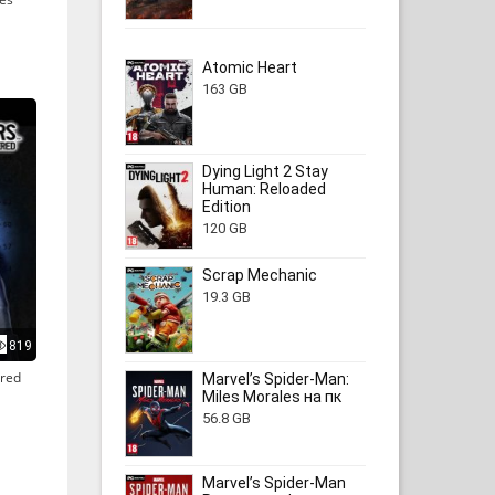
Atomic Heart
163 GB
Dying Light 2 Stay
Human: Reloaded
Edition
120 GB
Scrap Mechanic
19.3 GB
819
red
Marvel’s Spider-Man:
Miles Morales на пк
56.8 GB
Marvel’s Spider-Man