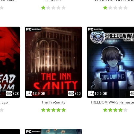
828
13.9 GB
860
10.6 GB
: Ego
The Inn-Sanity
FREEDOM WARS Remaste