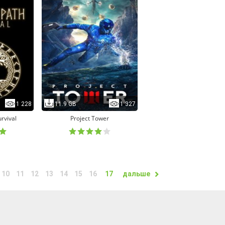
1 228
11.9 GB
1 327
urvival
Project Tower
10
11
12
13
14
15
16
17
дальше