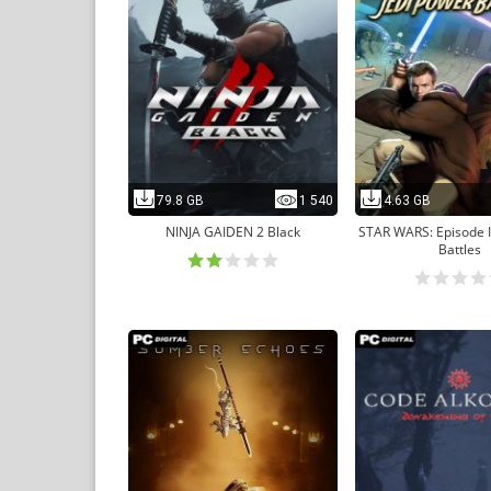
79.8 GB
1 540
4.63 GB
NINJA GAIDEN 2 Black
STAR WARS: Episode I
Battles