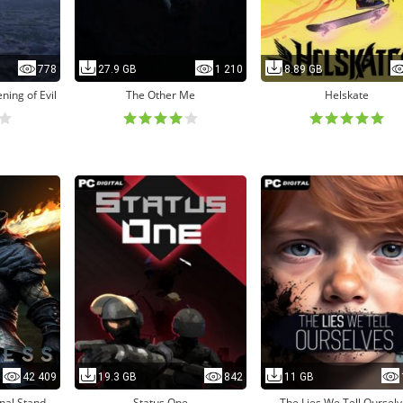
778
27.9 GB
1 210
8.89 GB
ning of Evil
The Other Me
Helskate
42 409
19.3 GB
842
11 GB
nal Stand
Status One
The Lies We Tell Oursel