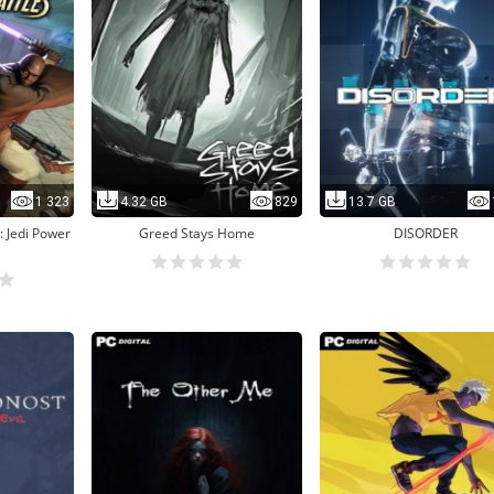
1 323
4.32 GB
829
13.7 GB
: Jedi Power
Greed Stays Home
DISORDER