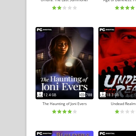
12.4 GB
788
18.3 GB
The Haunting of Joni Evers
Undead Realm