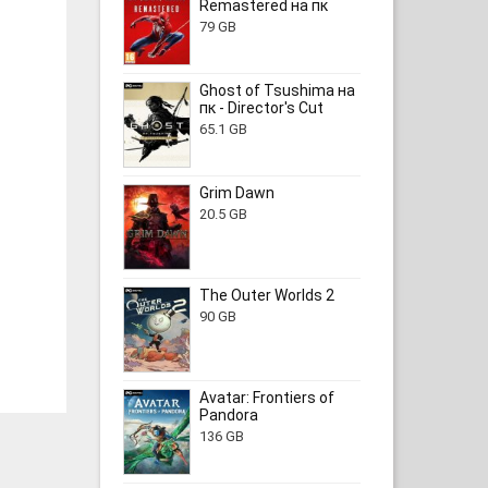
Remastered на пк
79 GB
Ghost of Tsushima на
пк - Director's Cut
65.1 GB
Grim Dawn
20.5 GB
The Outer Worlds 2
90 GB
Avatar: Frontiers of
Pandora
136 GB