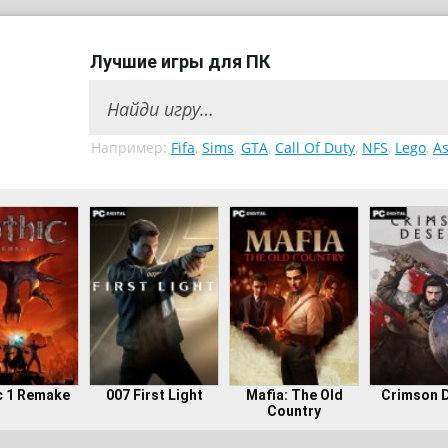
Лучшие игры для ПК
Например:
Fifa
,
Sims
,
GTA
,
Call Of Duty
,
NFS
,
Lego
,
As
c 1 Remake
007 First Light
Mafia: The Old
Crimson 
Country