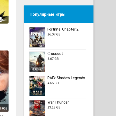
Популярные игры
608
Fortnite: Chapter 2
26.07 GB
Crossout
3.67 GB
RAID: Shadow Legends
4.66 GB
War Thunder
23.23 GB
1 009
ves