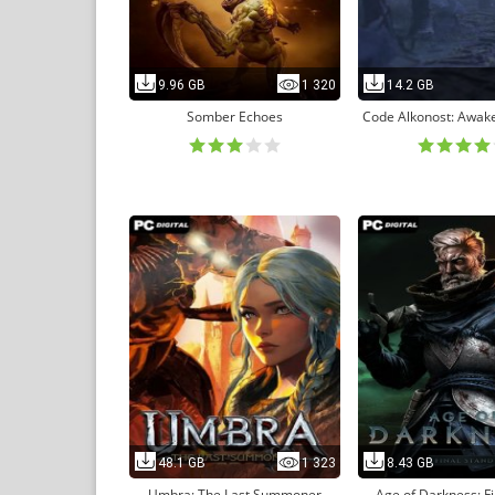
9.96 GB
1 320
14.2 GB
Somber Echoes
Code Alkonost: Awake
48.1 GB
1 323
8.43 GB
Umbra: The Last Summoner
Age of Darkness: Fi