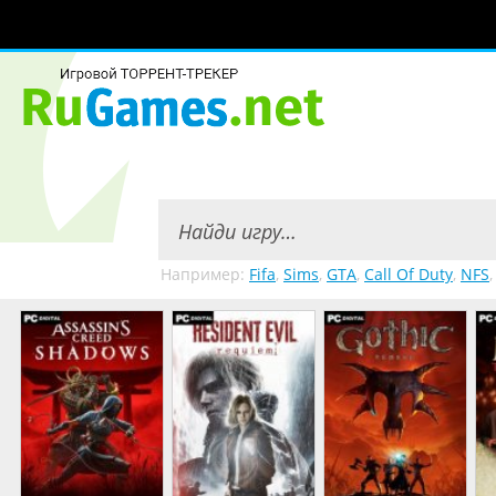
Например:
Fifa
,
Sims
,
GTA
,
Call Of Duty
,
NFS