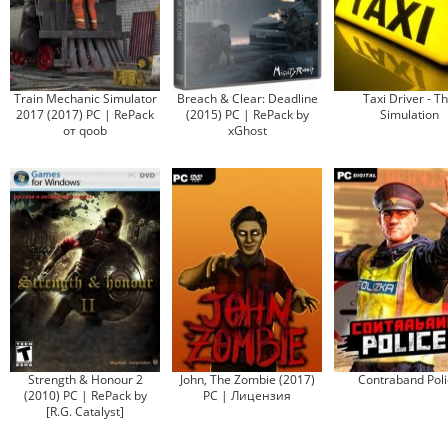
Train Mechanic Simulator
Breach & Clear: Deadline
Taxi Driver - T
2017 (2017) PC | RePack
(2015) PC | RePack by
Simulation
от qoob
xGhost
Strength & Honour 2
John, The Zombie (2017)
Contraband Poli
(2010) PC | RePack by
PC | Лицензия
[R.G. Catalyst]