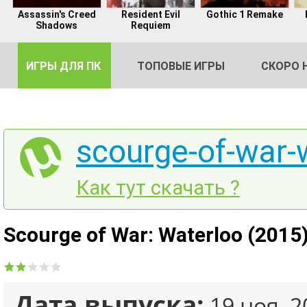
Assassin's Creed
Resident Evil
Gothic 1 Remake
Shadows
Requiem
ИГРЫ ДЛЯ ПК
ТОПОВЫЕ ИГРЫ
СКОРО 
scourge-of-war-
DE
Как тут скачать ?
2
Scourge of War: Waterloo (2015
Дата выпуска:
19 ноя, 2