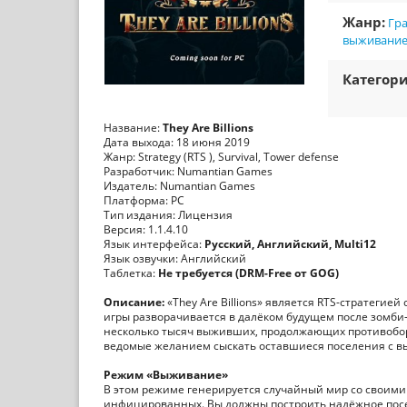
Жанр:
Гр
выживани
Категори
Название:
They Are Billions
Дата выхода: 18 июня 2019
Жанр: Strategy (RTS ), Survival, Tower defense
Разработчик: Numantian Games
Издатель: Numantian Games
Платформа: PC
Тип издания: Лицензия
Версия: 1.1.4.10
Язык интерфейса:
Русский, Английский, Multi12
Язык озвучки: Английский
Таблетка:
Не требуется (DRM-Free от GOG)
Описание:
«They Are Billions» является RTS-стратеги
игры разворачивается в далёком будущем после зомби
несколько тысяч выживших, продолжающих противобо
ведомые желанием сыскать оставшиеся поселения с 
Режим «Выживание»
В этом режиме генерируется случайный мир со своими
инфицированных. Вы должны построить надёжное пос