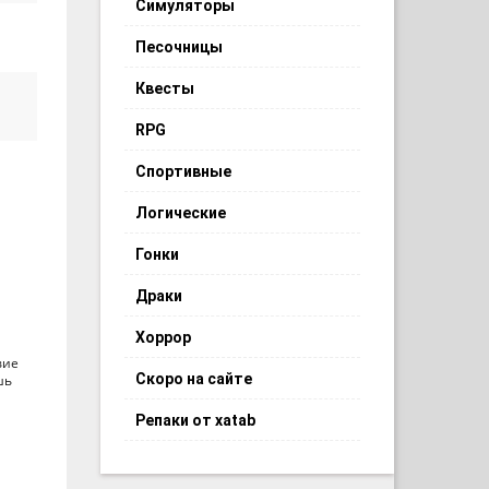
Симуляторы
Песочницы
Квесты
RPG
Спортивные
Логические
Гонки
Драки
Хоррор
вие
Скоро на сайте
шь
Репаки от xatab