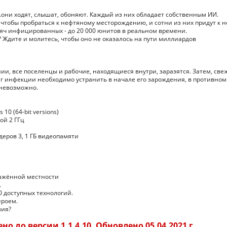
они ходят, слышат, обоняют. Каждый из них обладает собственным ИИ.
 чтобы пробраться к нефтяному месторождению, и сотни из них придут к н
яч инфицированных - до 20 000 юнитов в реальном времени.
 Ждите и молитесь, чтобы оно не оказалось на пути миллиардов
ии, все поселенцы и рабочие, находящиеся внутри, заразятся. Затем, све
г инфекции необходимо устранить в начале его зарождения, в противном
 невозможно.
10 (64-bit versions)
ой 2 ГГц
йдеров 3, 1 ГБ видеопамяти
ражённой местности
.
 доступных технологий.
ероем.
мия?
о до версии 1.1.4.10. Обновлено 05.04.2021 г.