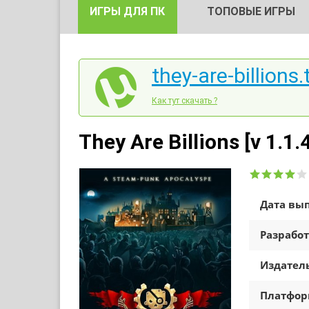
ИГРЫ ДЛЯ ПК
ТОПОВЫЕ ИГРЫ
they-are-billions.
Как тут скачать ?
They Are Billions [v 1.1
Дата вып
Разработ
Издатель
Платфо