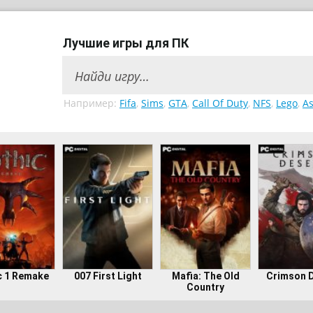
Лучшие игры для ПК
Например:
Fifa
,
Sims
,
GTA
,
Call Of Duty
,
NFS
,
Lego
,
As
c 1 Remake
007 First Light
Mafia: The Old
Crimson 
Country