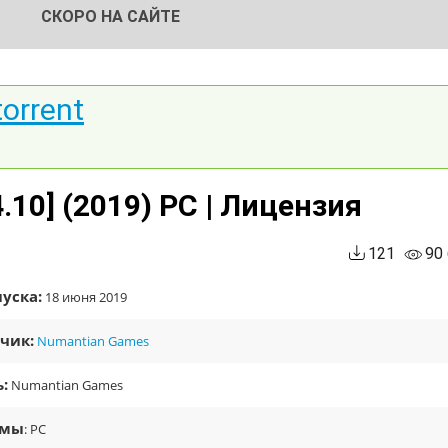
СКОРО НА САЙТЕ
torrent
.4.10] (2019) PC | Лицензия
121
90
уска:
18 июня 2019
чик:
Numantian Games
:
Numantian Games
рмы
: PC