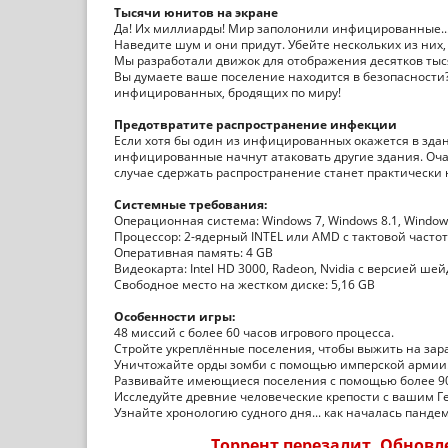
Тысячи юнитов на экране
Да! Их миллиарды! Мир заполонили инфицированные...
Наведите шум и они придут. Убейте нескольких из них,
Мы разработали движок для отображения десятков тыс
Вы думаете ваше поселение находится в безопасности?
инфицированных, бродящих по миру!
Предотвратите распространение инфекции
Если хотя бы один из инфицированных окажется в здан
инфицированные начнут атаковать другие здания. Оча
случае сдержать распространение станет практически
Системные требования:
Операционная система: Windows 7, Windows 8.1, Windows 
Процессор: 2-ядерный INTEL или AMD с тактовой частот
Оперативная память: 4 GB
Видеокарта: Intel HD 3000, Radeon, Nvidia с версией ше
Свободное место на жестком диске: 5,16 GB
Особенности игры:
48 миссий с более 60 часов игрового процесса.
Стройте укреплённые поселения, чтобы выжить на за
Уничтожайте орды зомби с помощью имперской армии
Развивайте имеющиеся поселения с помощью более 90
Исследуйте древние человеческие крепости с вашим Г
Узнайте хронологию судного дня... как началась панде
Торрент перезалит. Обновлен