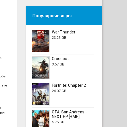
Популярные игры
War Thunder
23.23 GB
в
Crossout
3.67 GB
тобы
льте
Fortnite: Chapter 2
26.07 GB
а
GTA: San Andreas -
ения
NEXT RP [+MP]
5.76 GB