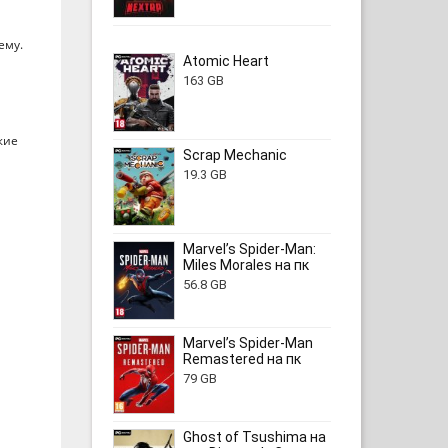
ему.
Atomic Heart
163 GB
жие
Scrap Mechanic
19.3 GB
Marvel’s Spider-Man:
Miles Morales на пк
56.8 GB
Marvel’s Spider-Man
Remastered на пк
79 GB
Ghost of Tsushima на