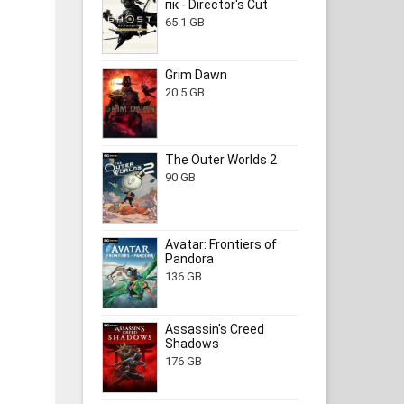
пк - Director's Cut
65.1 GB
Grim Dawn
20.5 GB
The Outer Worlds 2
90 GB
Avatar: Frontiers of
Pandora
136 GB
Assassin's Creed
Shadows
176 GB