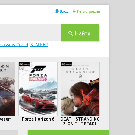
Вход
Регистрация
sassins Creed
,
STALKER
Desert
Forza Horizon 6
DEATH STRANDING
2: ON THE BEACH