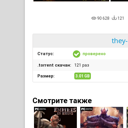
90 628
121
they-
Статус:
проверено
.torrent скачан:
121 раз
Размер:
3.01 GB
Смотрите также