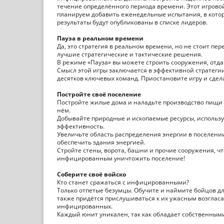
течение определённого периода времени. Этот игровой
планируем добавить еженедельные испытания, в которы
результаты будут опубликованы в списке лидеров.
Пауза в реальном времени
Да, это стратегия в реальном времени, но не стоит пе
лучшие стратегические и тактические решения.
В режиме «Пауза» вы можете строить сооружения, отда
Смысл этой игры заключается в эффективной стратеги
десятков ключевых команд. Приостановите игру и сдел
Постройте своё поселение
Постройте жилые дома и наладьте производство пищи 
нём.
Добывайте природные и ископаемые ресурсы, использу
эффективность.
Увеличьте область распределения энергии в поселени
обеспечить здания энергией.
Стройте стены, ворота, башни и прочие сооружения, ч
инфицированным уничтожить поселение!
Соберите своё войско
Кто станет сражаться с инфицированными?
Только отпетые безумцы. Обучите и наймите бойцов д
также придётся прислушиваться к их ужасным возглас
инфицированных.
Каждый юнит уникален, так как обладает собственным