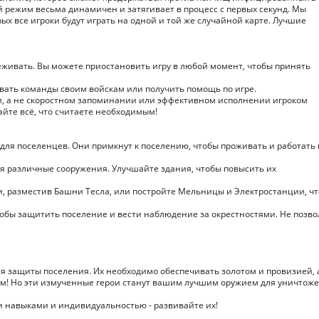
 режим весьма динамичен и затягивает в процесс с первых секунд. Мы
х все игроки будут играть на одной и той же случайной карте. Лучшие
реживать. Вы можете приостановить игру в любой момент, чтобы принять
вать команды своим войскам или получить помощь по игре.
и, а не скоростном запоминании или эффективном исполнении игроком
айте всё, что считаете необходимым!
для поселенцев. Они примкнут к поселению, чтобы проживать и работать 
я различные сооружения. Улучшайте здания, чтобы повысить их
и, разместив Башни Тесла, или постройте Мельницы и Электростанции, ч
тобы защитить поселение и вести наблюдение за окрестностями. Не позво
ля защиты поселения. Их необходимо обеспечивать золотом и провизией, 
ам! Но эти измученные герои станут вашим лучшим оружием для уничтож
и навыками и индивидуальностью - развивайте их!