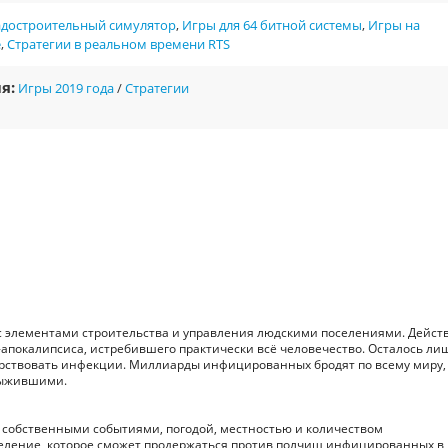
адостроительный симулятор
,
Игры для 64 битной системы
,
Игры на
е
,
Стратегии в реальном времени RTS
я:
Игры 2019 года
/
Стратегии
ей с элементами строительства и управления людскими поселениями. Дейст
-апокалипсиса, истребившего практически всё человечество. Осталось ли
рствовать инфекции. Миллиарды инфицированных бродят по всему миру,
выжившими.
 собственными событиями, погодой, местностью и количеством
еление, которое сможет продержаться против полчищ инфицированных в