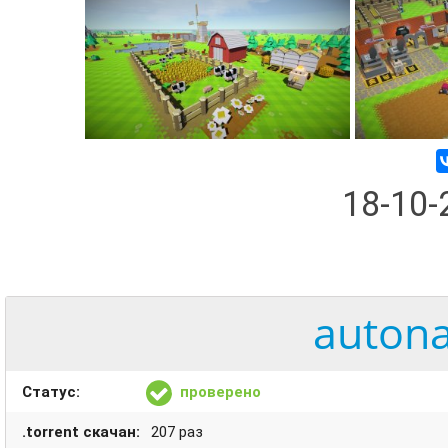
18-10
autona
Статус:
проверено
.torrent скачан:
207 раз