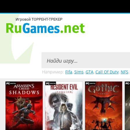
Например:
Fifa
,
Sims
,
GTA
,
Call Of Duty
,
NFS