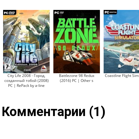
City Life 2008 - Город,
Battlezone 98 Redux
Coastline Flight Sim
созданный тобой (2008)
(2016) PC | Other s
PC | RePack by a-line
Комментарии (1)