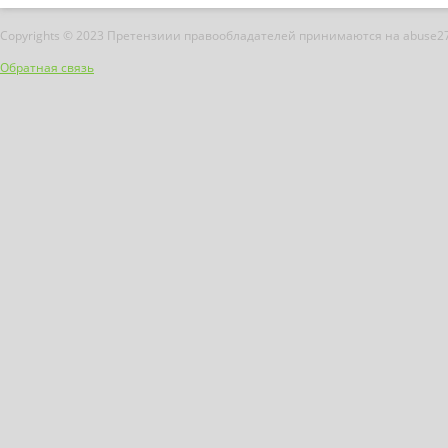
Copyrights © 2023 Претензиии правообладателей принимаются на abuse2
Обратная связь