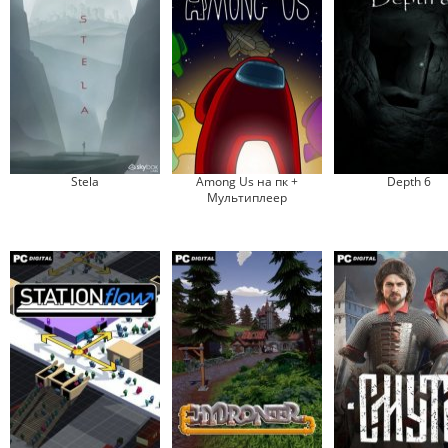
Stela
Among Us на пк +
Depth 6
Мультиплеер