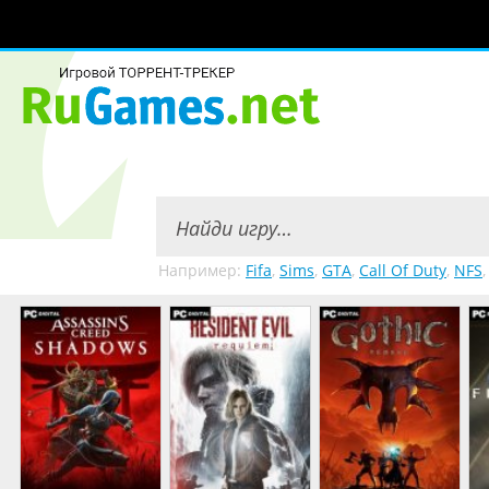
Например:
Fifa
,
Sims
,
GTA
,
Call Of Duty
,
NFS