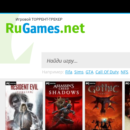
Например:
Fifa
,
Sims
,
GTA
,
Call Of Duty
,
NFS