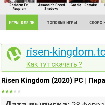
Resident Evil
Assassin's Creed
Gothic 1 Remake
Requiem
Shadows
ИГРЫ ДЛЯ ПК
ТОПОВЫЕ ИГРЫ
СКОРО 
risen-kingdom.to
DE
Как тут скачать ?
2
Risen Kingdom (2020) PC | Пир
Дата выпуска:
28 февра