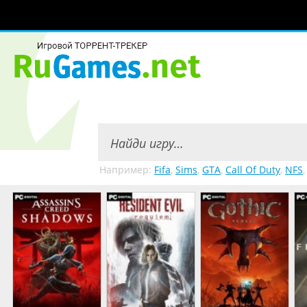
Например:
Fifa
,
Sims
,
GTA
,
Call Of Duty
,
NFS