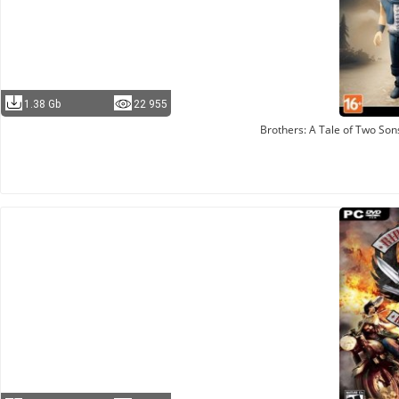
1.38 Gb
22 955
Brothers: A Tale of Two So