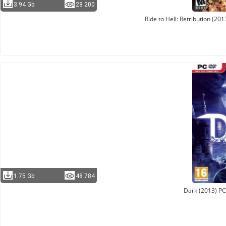
3.94 Gb
28 200
Ride to Hell: Retribution (20
1.75 Gb
48 784
Dark (2013) PC