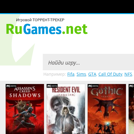
Например:
Fifa
,
Sims
,
GTA
,
Call Of Duty
,
NFS