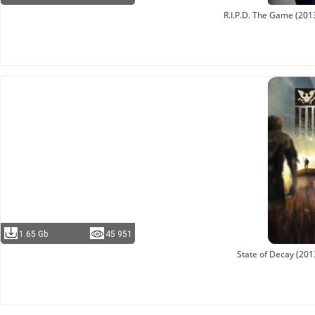
R.I.P.D. The Game (20
1.65 Gb
45 951
State of Decay (201