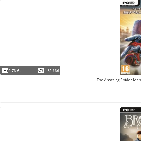
6.73 Gb
125 336
The Amazing Spider-Man 