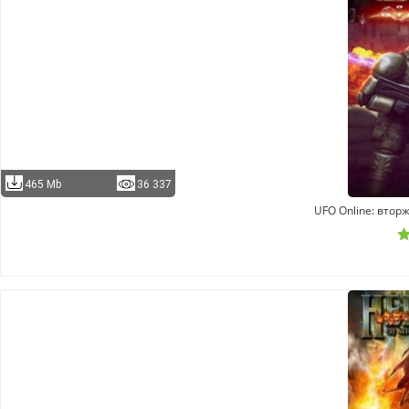
465 Mb
36 337
UFO Online: втор