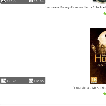
6.29 Gb
137 220
Властелин Колец - История Веков / The Lord o
6.91 Gb
112 422
Герои Меча и Магии 6 (20