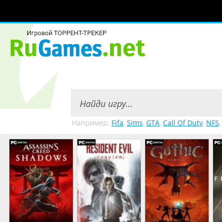
Например:
Fifa
,
Sims
,
GTA
,
Call Of Duty
,
NFS