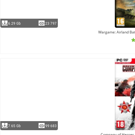
6.29 Gb
23 797
Wargame: Airland Batt
7.65 Gb
99 683
Company of Heroes 2