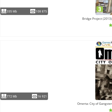
335 Mb
108 875
Bridge Project (2013
772 Mb
16 921
Omerta: City of Gangster