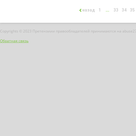
назад
1
...
33
34
35
Copyrights © 2023 Претензиии правообладателей принимаются на abuse2
Обратная связь