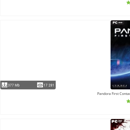
377 Mb
17 281
Pandora First Conta