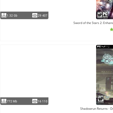
1.32 Gb
29 407
Sword of the Stars 2: Enhan
772 Mb
16 110
Shadowrun Returns - D