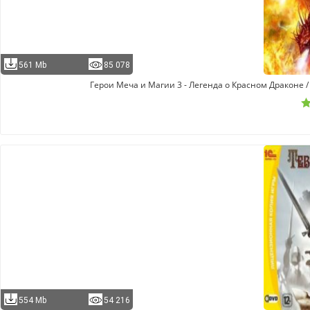
561 Mb
85 078
Герои Меча и Магии 3 - Легенда о Красном Драконе / H
554 Mb
54 216