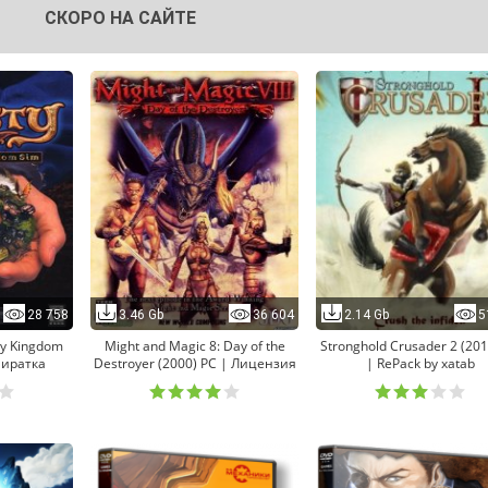
СКОРО НА САЙТЕ
28 758
3.46 Gb
36 604
2.14 Gb
5
sy Kingdom
Might and Magic 8: Day of the
Stronghold Crusader 2 (201
Пиратка
Destroyer (2000) PC | Лицензия
| RePack by xatab