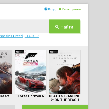
Вход
Регистрация
sassins Creed
,
STALKER
Desert
Forza Horizon 6
DEATH STRANDING
2: ON THE BEACH