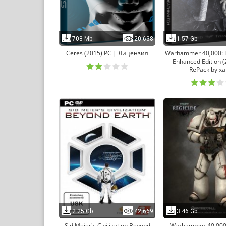
708 Mb
20 638
1.57 Gb
Ceres (2015) PC | Лицензия
Warhammer 40,000: 
- Enhanced Edition (
RePack by xa
2.25 Gb
42 669
3.46 Gb
Sid Meier's Civilization Beyond
Warhammer 40,000: