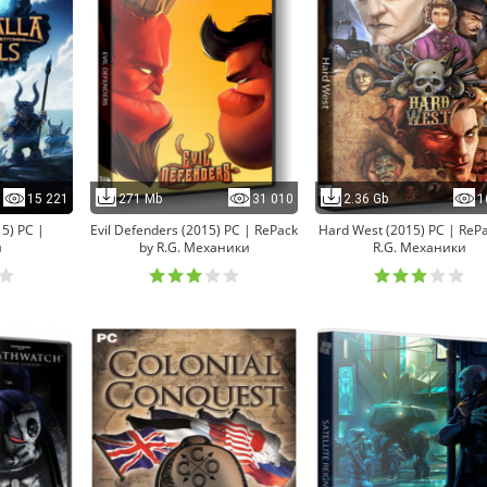
15 221
271 Mb
31 010
2.36 Gb
1
15) PC |
Evil Defenders (2015) PC | RePack
Hard West (2015) PC | ReP
я
by R.G. Механики
R.G. Механики