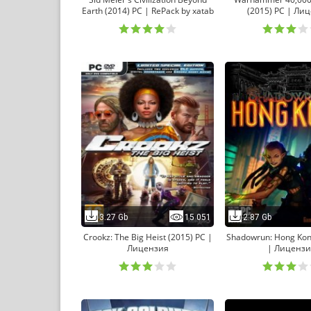
Earth (2014) PC | RePack by xatab
(2015) PC | Ли
3.27 Gb
15 051
2.87 Gb
Crookz: The Big Heist (2015) PC |
Shadowrun: Hong Kon
Лицензия
| Лицензи