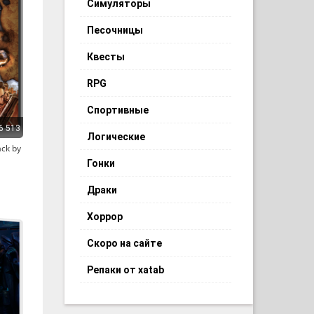
Симуляторы
Песочницы
Квесты
RPG
Спортивные
6 513
Логические
ack by
Гонки
Драки
Хоррор
Скоро на сайте
Репаки от xatab