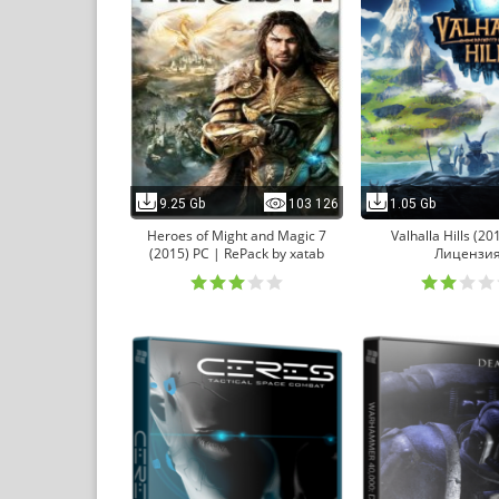
9.25 Gb
103 126
1.05 Gb
Heroes of Might and Magic 7
Valhalla Hills (20
(2015) PC | RePack by xatab
Лицензи