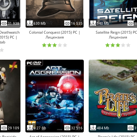
31 938
630 Mb
16 535
540 Mb
1
Deathwatch
Colonial Conquest (2015) PC |
Satellite Reign (2015) PC
2015) PC |
Лицензия
Лицензия
tab
29 109
9.27 Gb
32 516
484 Mb
3
 Regicide
Act of Aggression (2015) PC |
Pirate's Life (2015) PC 