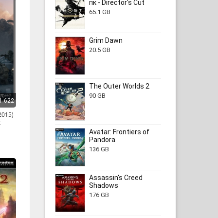
пк - Director's Cut
65.1 GB
Grim Dawn
20.5 GB
The Outer Worlds 2
90 GB
1 622
2015)
t
Avatar: Frontiers of
Pandora
136 GB
Assassin's Creed
Shadows
176 GB