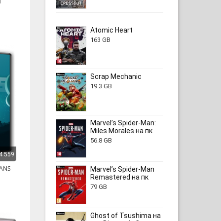
Atomic Heart
163 GB
Scrap Mechanic
19.3 GB
Marvel’s Spider-Man:
Miles Morales на пк
56.8 GB
4 559
TANS
Marvel’s Spider-Man
я
Remastered на пк
79 GB
Ghost of Tsushima на