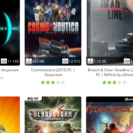
11 105
662 Mb
12 572
1.12 Gb
8
 | Лицензия
Cosmonautica (2015) PC |
Breach & Clear: Deadline (
Лицензия
PC | RePack by xGhos