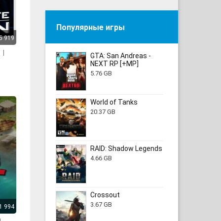
Популярные игры
5 919
 |
GTA: San Andreas -
NEXT RP [+MP]
5.76 GB
World of Tanks
20.37 GB
RAID: Shadow Legends
4.66 GB
Crossout
3.67 GB
1 994
|