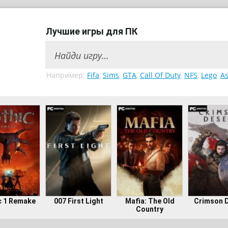
Лучшие игры для ПК
Например:
Fifa
,
Sims
,
GTA
,
Call Of Duty
,
NFS
,
Lego
,
As
c 1 Remake
007 First Light
Mafia: The Old
Crimson 
Country