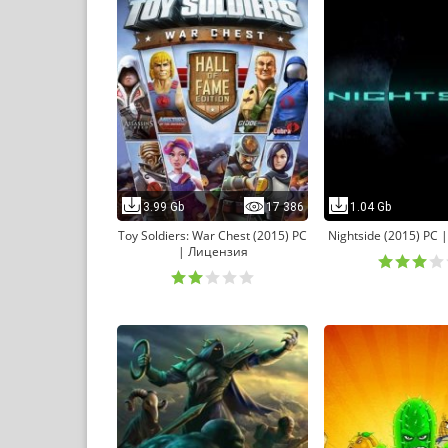
3.99 Gb
17 386
1.04 Gb
Toy Soldiers: War Chest (2015) PC
Nightside (2015) PC
| Лицензия