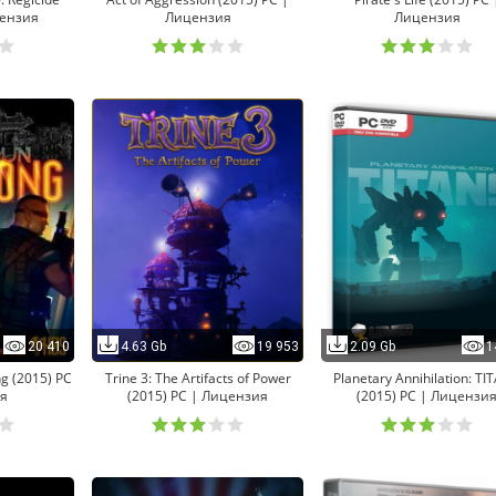
цензия
Лицензия
Лицензия
20 410
4.63 Gb
19 953
2.09 Gb
1
g (2015) PC
Trine 3: The Artifacts of Power
Planetary Annihilation: TI
я
(2015) PC | Лицензия
(2015) PC | Лицензи