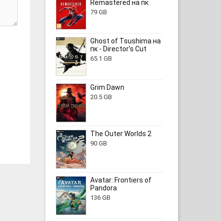
Remastered на пк
79 GB
Ghost of Tsushima на
пк - Director's Cut
65.1 GB
Grim Dawn
20.5 GB
The Outer Worlds 2
90 GB
Avatar: Frontiers of
Pandora
136 GB