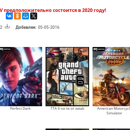
V предположительно состоится в 2020 году!
62
Добавлен:
05-05-2016
Perfect Dark
ГТА 6 на пк от xatab
American Motorcycl
Simulator