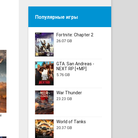
Популярные игры
Fortnite: Chapter 2
26.07 GB
GTA: San Andreas -
NEXT RP [+MP]
5.76 GB
War Thunder
23.23 GB
e
World of Tanks
20.37 GB