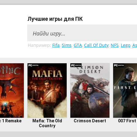
Лучшие игры для ПК
Например:
Fifa
,
Sims
,
GTA
,
Call Of Duty
,
NFS
,
Lego
,
As
c 1 Remake
Mafia: The Old
Crimson Desert
007 First
Country