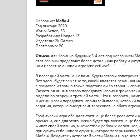
Название:
Mafia 4
Год выхода: 2020
Жанр: Action, 3D
Разработчик: Hangar 13
Издатель: 2K Games
Платформа: PC
Описание:
Новинка будущих 3-4 лет под названием Maf
этот раз они проделают более детальную работу и учт
нам известно о новой игре уже сейчас?
В последней части мы с вами будем готовы повстречать
Вот здесь будет заметно то, какой является реальная м
с предательством, а также подставами со стороны свои
Сюжетная линия готова порадовать своих игроков та
видели во второй и третьей части. Что и говорить, ка
миссии могли порадовать своим геймплеем, который все
задания, которые смогут заинтересовать любого игрока
Графически игра обещает стать еще более реалистично
времени, сил для этого нужно будет приложить еще б
живет своей жизнью, множеством рабочих магазинов, а
прикупить себе нового оружия, которое теперь можно
Mafia 4. Дождитесь четвертей части Мафии и оцените