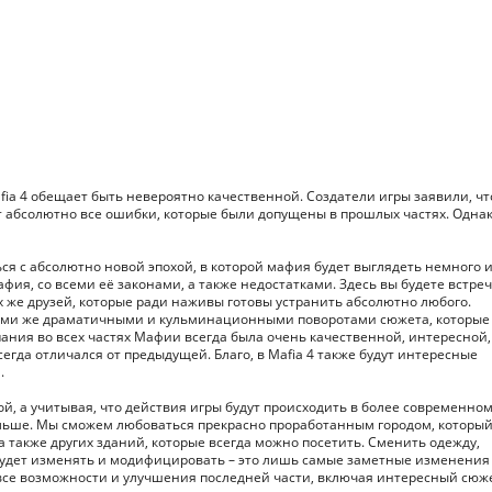
ia 4 обещает быть невероятно качественной. Создатели игры заявили, чт
ут абсолютно все ошибки, которые были допущены в прошлых частях. Однак
ся с абсолютно новой эпохой, в которой мафия будет выглядеть немного 
афия, со всеми её законами, а также недостатками. Здесь вы будете встре
х же друзей, которые ради наживы готовы устранить абсолютно любого.
кими же драматичными и кульминационными поворотами сюжета, которые
мпания во всех частях Мафии всегда была очень качественной, интересной,
гда отличался от предыдущей. Благо, в Mafia 4 также будут интересные
.
й, а учитывая, что действия игры будут происходить в более современно
ольше. Мы сможем любоваться прекрасно проработанным городом, которы
 также других зданий, которые всегда можно посетить. Сменить одежду,
 будет изменять и модифицировать – это лишь самые заметные изменения
 все возможности и улучшения последней части, включая интересный сюж