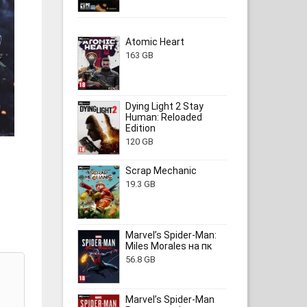
Atomic Heart
163 GB
Dying Light 2 Stay
Human: Reloaded
Edition
120 GB
Scrap Mechanic
19.3 GB
Marvel’s Spider-Man:
Miles Morales на пк
56.8 GB
Marvel’s Spider-Man