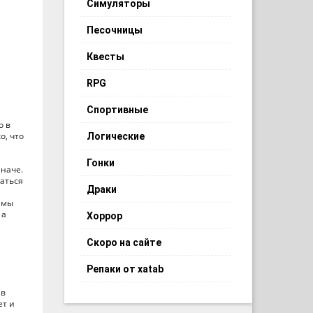
Симуляторы
Песочницы
Квесты
RPG
Спортивные
о в
о, что
Логические
Гонки
иначе.
чаться
Драки
 мы
 а
Хоррор
Скоро на сайте
м
Репаки от xatab
й
 в
ет и