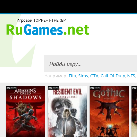
Например:
Fifa
,
Sims
,
GTA
,
Call Of Duty
,
NFS