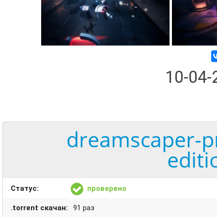
10-04
dreamscaper-pr
editi
Статус:
проверено
.torrent скачан:
91 раз