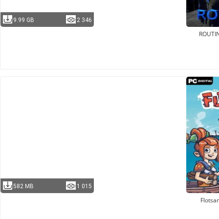
9.99 GB
2 346
ROUTI
582 MB
1 015
Flots