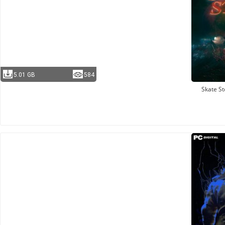
5.01 GB
584
Skate St