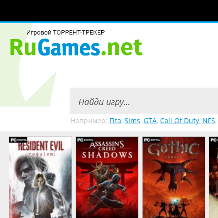
Например:
Fifa
,
Sims
,
GTA
,
Call Of Duty
,
NFS