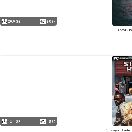
20.9 GB
2 037
Total Ch
13.1 GB
1 539
Storage Hunter