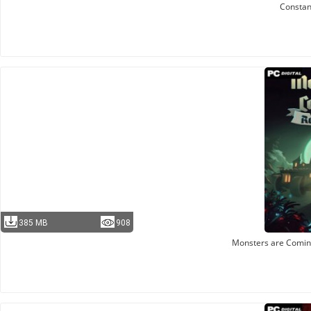
Consta
385 MB
908
Monsters are Comin