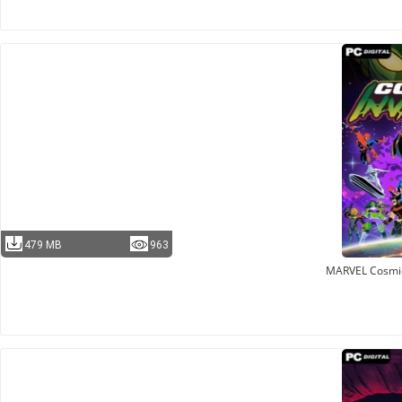
479 MB
963
MARVEL Cosmic