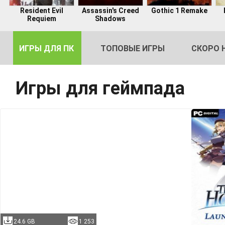
Resident Evil
Assassin's Creed
Gothic 1 Remake
Requiem
Shadows
ИГРЫ ДЛЯ ПК
ТОПОВЫЕ ИГРЫ
СКОРО 
Игры для геймпада
DE
2
24.6 GB
1 253