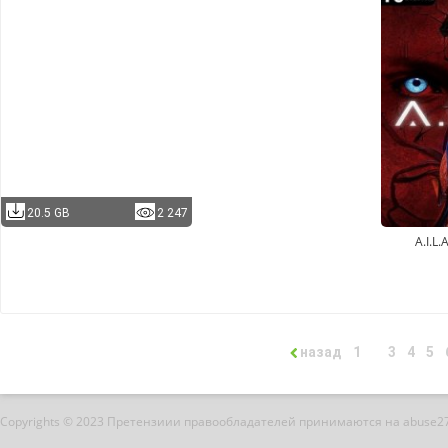
20.5 GB
2 247
A.I.L.
назад
1
3
4
5
Copyrights © 2023 Претензиии правообладателей принимаются на abuse2