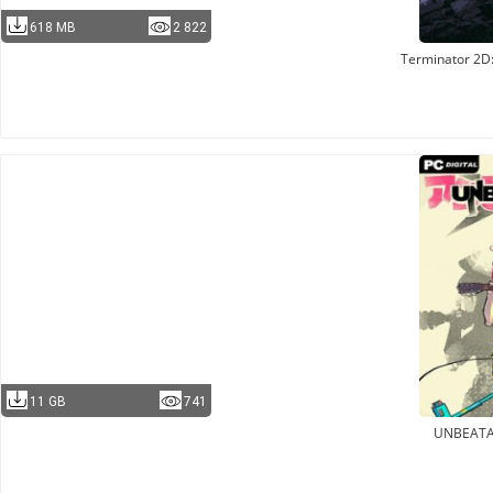
618 MB
2 822
Terminator 2D
11 GB
741
UNBEATA