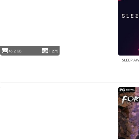
46.2 GB
1 275
SLEEP A