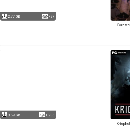
2.77 GB
797
Forestr
3.59 GB
1 985
Kriopho