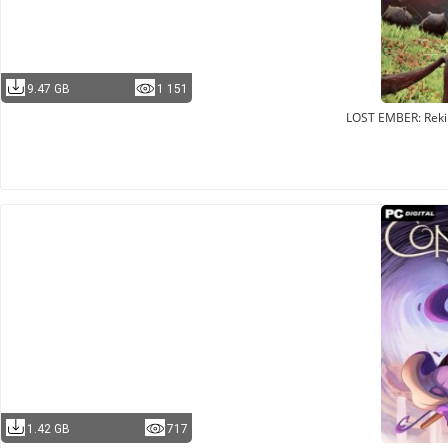
9.47 GB
1 151
LOST EMBER: Rekin
1.42 GB
717