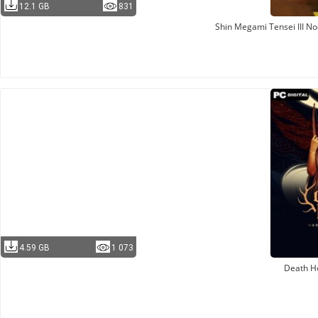
12.1 GB
831
Shin Megami Tensei III N
4.59 GB
1 073
Death H